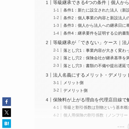
等級継承できる4つの条件｜個人か
条件1：新たに設立された法人（新
条件2：個人事業の内容と新設法人
条件3：個人から法人への継承日に
条件4：継承要件を証明する公的書
等級継承が「できない」ケース｜法
落とし穴1：事業内容が大きく変わ
落とし穴2：保険会社が継承基準を
落とし穴3：書類の不備や提出遅延
法人名義にするメリット・デメリッ
メリット側
デメリット側
保険料が上がる理由を代理店目線で
等級と割引係数は別物という基本概
個人用保険の割引係数（ノンフリー