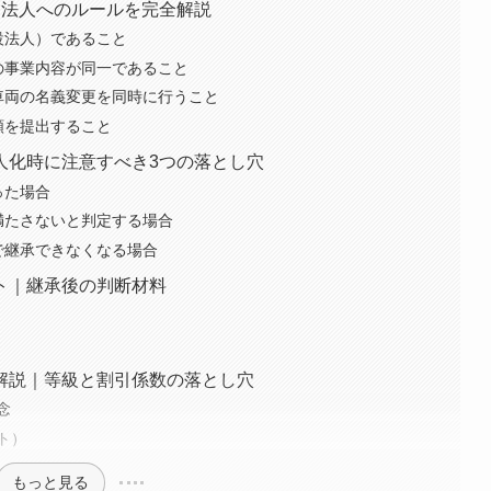
ら法人へのルールを完全解説
設法人）であること
の事業内容が同一であること
車両の名義変更を同時に行うこと
類を提出すること
人化時に注意すべき3つの落とし穴
った場合
満たさないと判定する場合
で継承できなくなる場合
ト｜継承後の判断材料
解説｜等級と割引係数の落とし穴
念
ト）
もっと見る