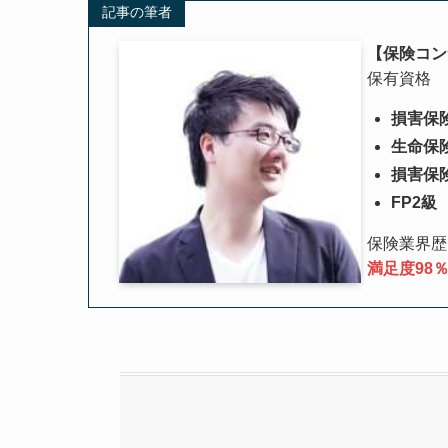
記事の筆者
【保険コン
保有資格
損害保
生命保
損害保
FP2級
保険業界歴
満足度98