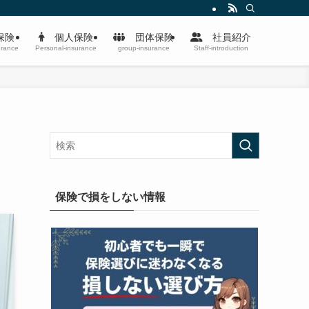
保険
個人保険
団体保険
社員紹介
urance
Personal-insurance
group-insurance
Staff-introduction
保険で損をしない情報