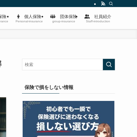
保険
個人保険
団体保険
社員紹介
urance
Personal-insurance
group-insurance
Staff-introduction
解
保険で損をしない情報