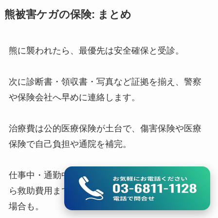
熊被害ケガの保険: まとめ
熊に襲われたら、最優先は安全確保と受診。
次に診断書・領収書・写真など証拠を揃え、警察
や保険会社へ早めに連絡します。
治療費は公的医療保険が土台で、傷害保険や医療
保険で自己負担や通院を補完。
仕事中・通勤中なら労災の可能性があり、登山な
ら救助費用まで含む山岳・アウトドア保険が効く
場合も。